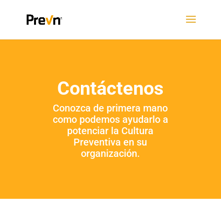
Contáctenos
Conozca de primera mano
como podemos ayudarlo a
potenciar la Cultura
Preventiva en su
organización.